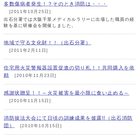
多数傷病者発生！？そのとき消防は・・・
[2011年10月25日]
出石分署では大阪千里メディカルラリーに出場した職員の経
験を基に研修会を開催しました。
地域で守る文化財！！（出石分署）
[2011年2月11日]
住宅用火災警報器設置促進の切り札！！共同購入を依
頼
[2010年11月23日]
感謝状贈呈！！～火災被害を最小限に食い止める～
[2010年11月15日]
消防操法大会にて日頃の訓練成果を披露!!（出石消防
団）
[2010年10月15日]