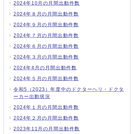
2024年10月の月間出動件数
2024年８月の月間出動件数
2024年９月の月間出動件数
2024年７月の月間出動件数
2024年６月の月間出動件数
2024年３月の月間出動件数
2024年4月の月間出動件数
2024年５月の月間出動件数
令和5（2023）年度中のドクターヘリ・ドクタ
ーカー出動状況
2024年１月の月間出動件数
2024年２月の月間出動件数
2023年11月の月間出動件数