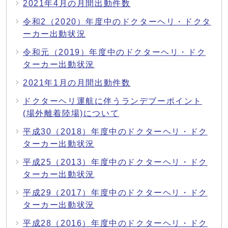
2021年4月の月間出動件数
令和2（2020）年度中のドクターヘリ・ドクタ
ーカー出動状況
令和元（2019）年度中のドクターヘリ・ドク
ターカー出動状況
2021年1月の月間出動件数
ドクターヘリ運航に伴うランデブーポイント
(場外離着陸場)について
平成30（2018）年度中のドクターヘリ・ドク
ターカー出動状況
平成25（2013）年度中のドクターヘリ・ドク
ターカー出動状況
平成29（2017）年度中のドクターヘリ・ドク
ターカー出動状況
平成28（2016）年度中のドクターヘリ・ドク