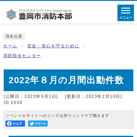
メニュー
現在位置
ホーム
安全・安心を守るために
消防指令センター
2022年８月の月間出動件数
[公開日：2022年9月1日]
[更新日：2023年2月10日]
ID:2330
ソーシャルサイトへのリンクは別ウィンドウで開きます