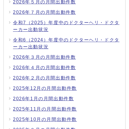
2026年５月の月間出動件数
2026年７月の月間出動件数
令和7（2025）年度中のドクターヘリ・ドクタ
ーカー出動状況
令和6（2024）年度中のドクターヘリ・ドクタ
ーカー出動状況
2026年３月の月間出動件数
2026年４月の月間出動件数
2026年２月の月間出動件数
2025年12月の月間出動件数
2026年1月の月間出動件数
2025年11月の月間出動件数
2025年10月の月間出動件数