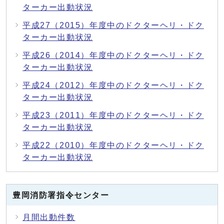
ターカー出動状況
平成27（2015）年度中のドクターヘリ・ドク
ターカー出動状況
平成26（2014）年度中のドクターヘリ・ドク
ターカー出動状況
平成24（2012）年度中のドクターヘリ・ドク
ターカー出動状況
平成23（2011）年度中のドクターヘリ・ドク
ターカー出動状況
平成22（2010）年度中のドクターヘリ・ドク
ターカー出動状況
豊岡消防署指令センター
月間出動件数