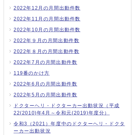
2022年12月の月間出動件数
2022年11月の月間出動件数
2022年10月の月間出動件数
2022年９月の月間出動件数
2022年８月の月間出動件数
2022年7月の月間出動件数
119番のかけ方
2022年6月の月間出動件数
2022年5月の月間出動件数
ドクターヘリ・ドクターカー出動状況（平成
22(2010)年4月～令和元(2019)年度分）
令和3（2021）年度中のドクターヘリ・ドクタ
ーカー出動状況