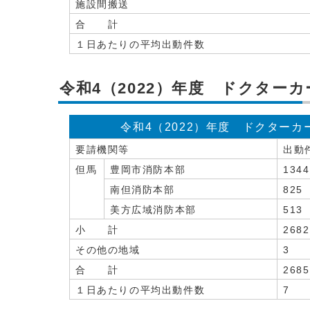
施設間搬送
合 計
１日あたりの平均出動件数
令和4（2022）年度 ドクター
令和4（2022）年度 ドクターカ
要請機関等
出動
但馬
豊岡市消防本部
1344
南但消防本部
825
美方広域消防本部
513
小 計
2682
その他の地域
3
合 計
2685
１日あたりの平均出動件数
7