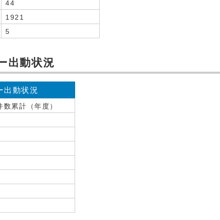
44
1921
5
カー出動状況
ー出動状況
件数累計（年度）