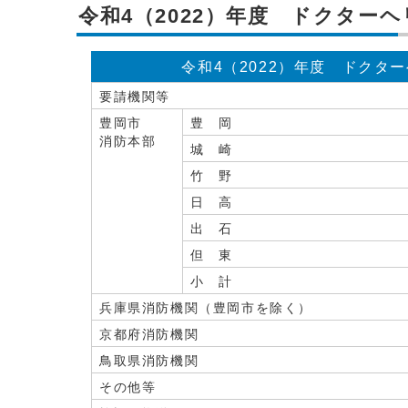
令和4（2022）年度 ドクター
令和4（2022）年度 ドクタ
要請機関等
豊岡市
豊 岡
消防本部
城 崎
竹 野
日 高
出 石
但 東
小 計
兵庫県消防機関（豊岡市を除く）
京都府消防機関
鳥取県消防機関
その他等