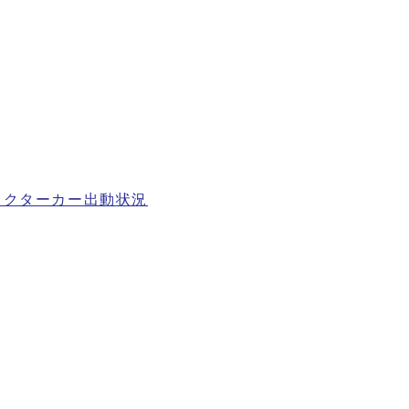
ドクターカー出動状況