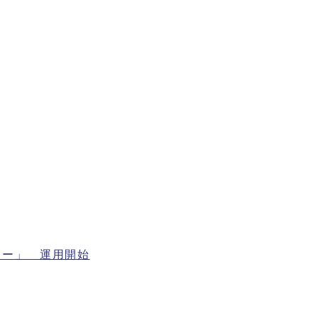
ター」 運用開始