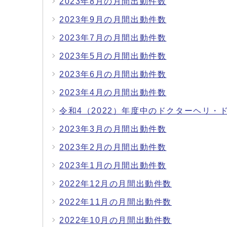
2023年8月の月間出動件数
2023年9月の月間出動件数
2023年7月の月間出動件数
2023年5月の月間出動件数
2023年6月の月間出動件数
2023年4月の月間出動件数
令和4（2022）年度中のドクターヘリ・
2023年3月の月間出動件数
2023年2月の月間出動件数
2023年1月の月間出動件数
2022年12月の月間出動件数
2022年11月の月間出動件数
2022年10月の月間出動件数