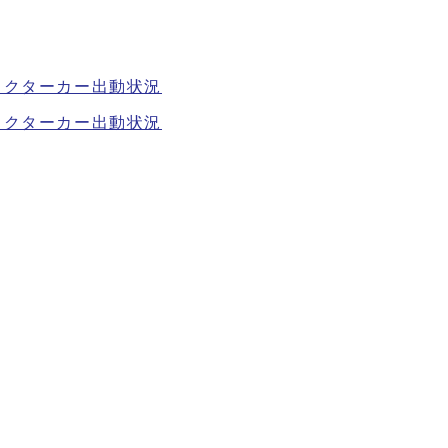
ドクターカー出動状況
ドクターカー出動状況