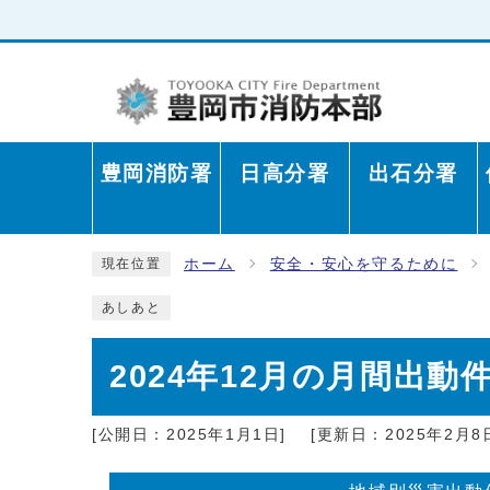
豊岡消防署
日高分署
出石分署
ホーム
安全・安心を守るために
現在位置
あしあと
2024年12月の月間出動
[公開日：2025年1月1日]
[更新日：2025年2月8