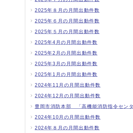
2025年８月の月間出動件数
2025年６月の月間出動件数
2025年５月の月間出動件数
2025年4月の月間出動件数
2025年2月の月間出動件数
2025年3月の月間出動件数
2025年1月の月間出動件数
2024年11月の月間出動件数
2024年12月の月間出動件数
豊岡市消防本部 「高機能消防指令セン
2024年10月の月間出動件数
2024年８月の月間出動件数