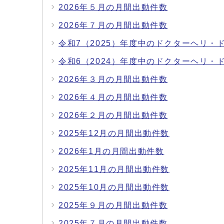
2026年５月の月間出動件数
2026年７月の月間出動件数
令和7（2025）年度中のドクターヘリ・
令和6（2024）年度中のドクターヘリ・
2026年３月の月間出動件数
2026年４月の月間出動件数
2026年２月の月間出動件数
2025年12月の月間出動件数
2026年1月の月間出動件数
2025年11月の月間出動件数
2025年10月の月間出動件数
2025年９月の月間出動件数
2025年７月の月間出動件数