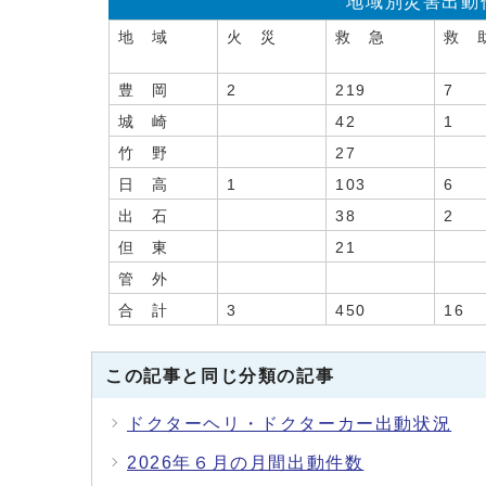
地域別災害出動
地 域
火 災
救 急
救 
豊 岡
2
219
7
城 崎
42
1
竹 野
27
日 高
1
103
6
出 石
38
2
但 東
21
管 外
合 計
3
450
16
この記事と同じ分類の記事
ドクターヘリ・ドクターカー出動状況
2026年６月の月間出動件数