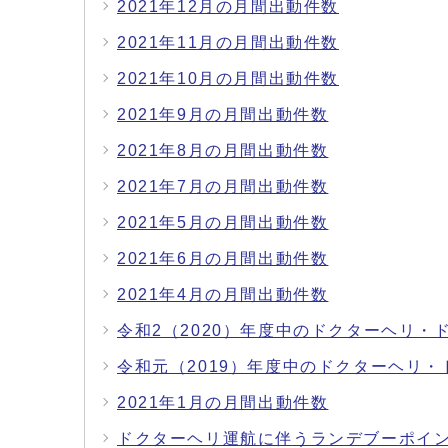
2021年12月の月間出動件数
2021年11月の月間出動件数
2021年10月の月間出動件数
2021年9月の月間出動件数
2021年8月の月間出動件数
2021年7月の月間出動件数
2021年5月の月間出動件数
2021年6月の月間出動件数
2021年4月の月間出動件数
令和2（2020）年度中のドクターヘリ・
令和元（2019）年度中のドクターヘリ
2021年1月の月間出動件数
ドクターヘリ運航に伴うランデブーポイン