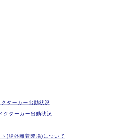
ドクターカー出動状況
・ドクターカー出動状況
ト(場外離着陸場)について