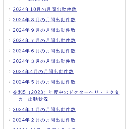
2024年10月の月間出動件数
2024年８月の月間出動件数
2024年９月の月間出動件数
2024年７月の月間出動件数
2024年６月の月間出動件数
2024年３月の月間出動件数
2024年4月の月間出動件数
2024年５月の月間出動件数
令和5（2023）年度中のドクターヘリ・ドクタ
ーカー出動状況
2024年１月の月間出動件数
2024年２月の月間出動件数