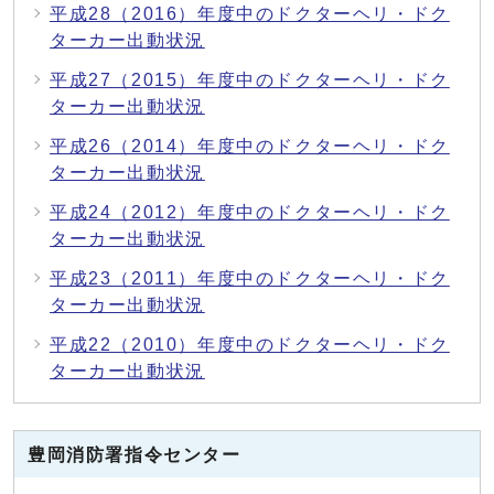
平成28（2016）年度中のドクターヘリ・ドク
ターカー出動状況
平成27（2015）年度中のドクターヘリ・ドク
ターカー出動状況
平成26（2014）年度中のドクターヘリ・ドク
ターカー出動状況
平成24（2012）年度中のドクターヘリ・ドク
ターカー出動状況
平成23（2011）年度中のドクターヘリ・ドク
ターカー出動状況
平成22（2010）年度中のドクターヘリ・ドク
ターカー出動状況
豊岡消防署指令センター