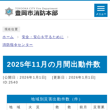
メニュー
現在位置
ホーム
安全・安心を守るために
消防指令センター
2025年11月の月間出動件数
[公開日：2026年1月1日]
[更新日：2026年1月1日]
ID:2540
地域別災害出動件数（件）
地 域
火 災
救
救
前月
災害累