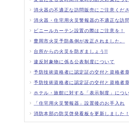
消火器の不適正な訪問販売にご注意くだ
消火器・住宅用火災警報器の不適正な訪
ビニールカーテン設置の際はご注意を！
豊岡市火災予防条例が改正されました。
台所からの火災を防ぎましょう!!
違反対象物に係る公表制度について
予防技術資格者に認定証の交付と資格者
予防技術資格者に認定証の交付と資格者
ホテル・旅館に対する「表示制度」につ
「住宅用火災警報器」設置後のお手入れ
消防本部の防災啓発看板を更新しました