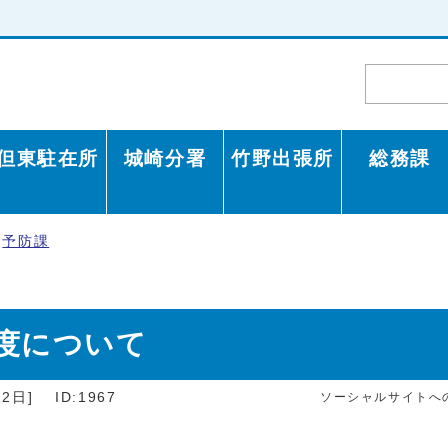
但東駐在所
城崎分署
竹野出張所
総務課
予防課
度について
2日]
ID:1967
ソーシャルサイトへ