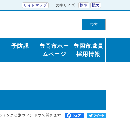
サイトマップ
文字サイズ
標準
拡大
検索
予防課
豊岡市ホー
豊岡市職員
ムページ
採用情報
のリンクは別ウィンドウで開きます