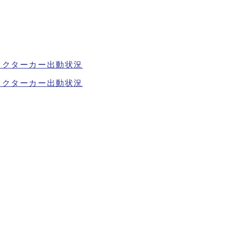
ドクターカー出動状況
ドクターカー出動状況