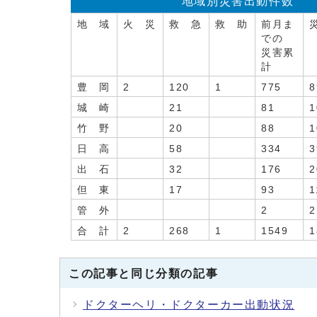
地域別災害出動件数
地 域
火 災
救 急
救 助
前月ま
での
災害累
計
豊 岡
2
120
1
775
8
城 崎
21
81
1
竹 野
20
88
1
日 高
58
334
3
出 石
32
176
2
但 東
17
93
1
管 外
2
2
合 計
2
268
1
1549
1
この記事と同じ分類の記事
ドクターヘリ・ドクターカー出動状況