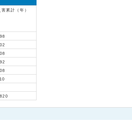
災害累計（年）
98
02
08
92
08
10
820