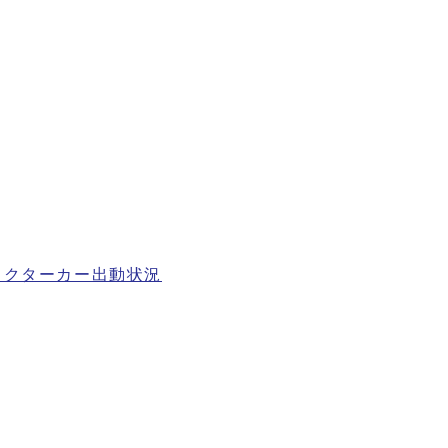
ドクターカー出動状況