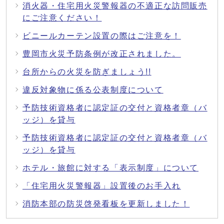
消火器・住宅用火災警報器の不適正な訪問販売
にご注意ください！
ビニールカーテン設置の際はご注意を！
豊岡市火災予防条例が改正されました。
台所からの火災を防ぎましょう!!
違反対象物に係る公表制度について
予防技術資格者に認定証の交付と資格者章（バ
ッジ）を貸与
予防技術資格者に認定証の交付と資格者章（バ
ッジ）を貸与
ホテル・旅館に対する「表示制度」について
「住宅用火災警報器」設置後のお手入れ
消防本部の防災啓発看板を更新しました！