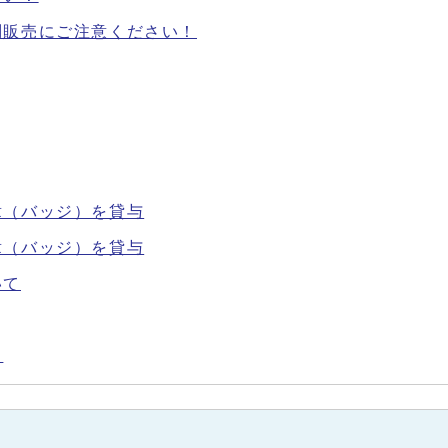
問販売にご注意ください！
章（バッジ）を貸与
章（バッジ）を貸与
いて
！