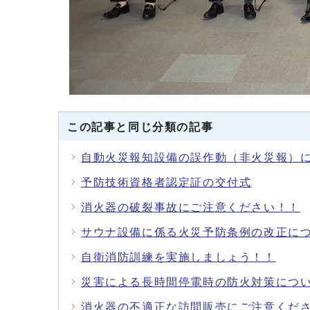
この記事と同じ分類の記事
自動火災報知設備の誤作動（非火災報）
予防技術資格者認定証の交付式
消火器の破裂事故にご注意ください！！
サウナ設備に係る火災予防条例の改正に
自衛消防訓練を実施しましょう！！
災害による長時間停電時の防火対策につ
消火器の不適正な訪問販売にご注意くだ