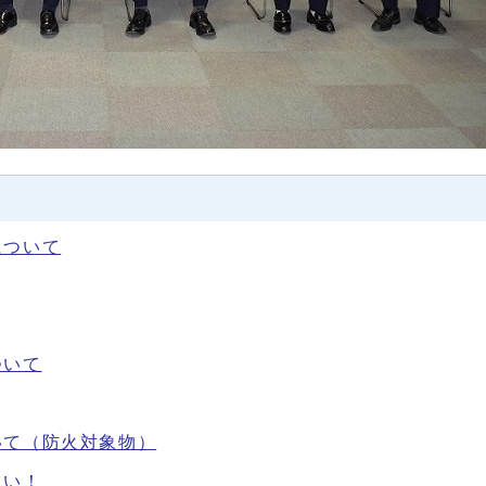
について
ついて
いて（防火対象物）
さい！