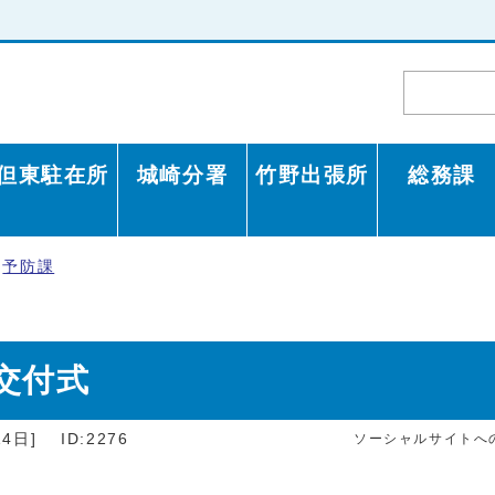
但東駐在所
城崎分署
竹野出張所
総務課
予防課
交付式
4日]
ID:2276
ソーシャルサイトへ