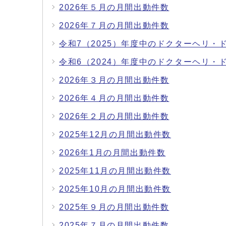
2026年５月の月間出動件数
2026年７月の月間出動件数
令和7（2025）年度中のドクターヘリ・
令和6（2024）年度中のドクターヘリ・
2026年３月の月間出動件数
2026年４月の月間出動件数
2026年２月の月間出動件数
2025年12月の月間出動件数
2026年1月の月間出動件数
2025年11月の月間出動件数
2025年10月の月間出動件数
2025年９月の月間出動件数
2025年７月の月間出動件数