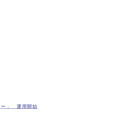
ター」 運用開始