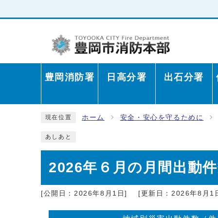
豊岡消防署
日高分署
出石分署
ホーム
安全・安心を守るために
現在位置
あしあと
2026年６月の月間出動
[公開日：2026年8月1日]
[更新日：2026年8月1