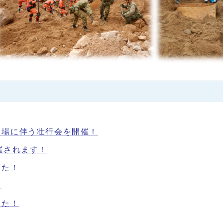
出場に伴う壮行会を開催！
催されます！
した！
！
した！