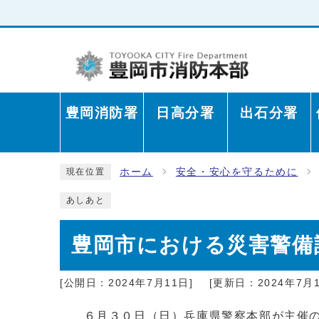
豊岡消防署
日高分署
出石分署
ホーム
安全・安心を守るために
現在位置
あしあと
豊岡市における災害警備
[公開日：2024年7月11日]
[更新日：2024年7月1
６月３０日（日）兵庫県警察本部が主催の