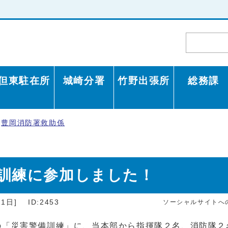
但東駐在所
城崎分署
竹野出張所
総務課
豊岡消防署救助係
訓練に参加しました！
1日]
ID:2453
ソーシャルサイトへ
「災害警備訓練」に、当本部から指揮隊２名、消防隊２名