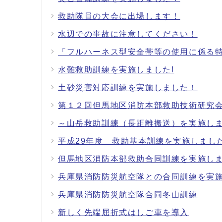
救助隊員の大会に出場します！
水辺での事故に注意してください！
「フルハーネス型安全帯等の使用に係る
水難救助訓練を実施しました!
土砂災害対応訓練を実施しました！
第１２回但馬地区消防本部救助技術研究
～山岳救助訓練（長距離搬送）を実施し
平成29年度 救助基本訓練を実施しまし
但馬地区消防本部救助合同訓練を実施し
兵庫県消防防災航空隊との合同訓練を実
兵庫県消防防災航空隊合同冬山訓練
新しく先端屈折式はしご車を導入