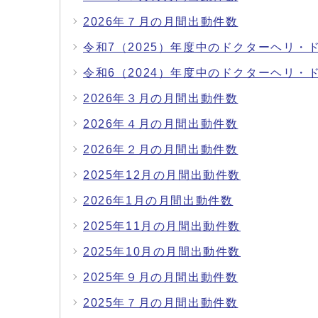
2026年７月の月間出動件数
令和7（2025）年度中のドクターヘリ・
令和6（2024）年度中のドクターヘリ・
2026年３月の月間出動件数
2026年４月の月間出動件数
2026年２月の月間出動件数
2025年12月の月間出動件数
2026年1月の月間出動件数
2025年11月の月間出動件数
2025年10月の月間出動件数
2025年９月の月間出動件数
2025年７月の月間出動件数