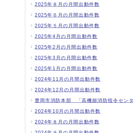
2025年８月の月間出動件数
2025年６月の月間出動件数
2025年５月の月間出動件数
2025年4月の月間出動件数
2025年2月の月間出動件数
2025年3月の月間出動件数
2025年1月の月間出動件数
2024年11月の月間出動件数
2024年12月の月間出動件数
豊岡市消防本部 「高機能消防指令セン
2024年10月の月間出動件数
2024年８月の月間出動件数
2024年９月の月間出動件数