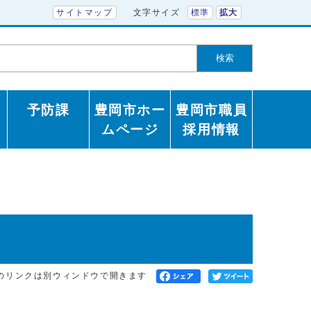
サイトマップ
文字サイズ
標準
拡大
検索
予防課
豊岡市ホー
豊岡市職員
ムページ
採用情報
のリンクは別ウィンドウで開きます