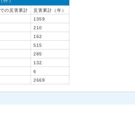
（件）
での災害累計
災害累計（年）
1359
210
162
515
285
132
6
2669