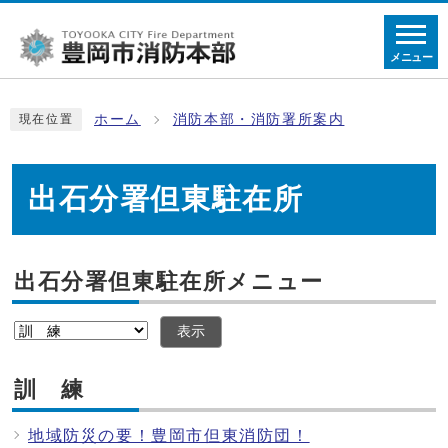
メニュー
ホーム
消防本部・消防署所案内
現在位置
出石分署但東駐在所
出石分署但東駐在所メニュー
表示
訓 練
地域防災の要！豊岡市但東消防団！