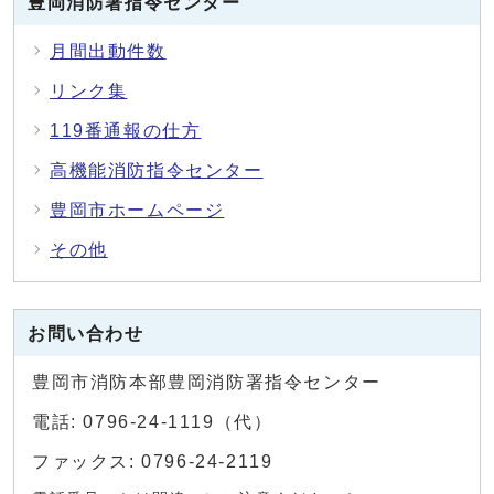
豊岡消防署指令センター
月間出動件数
リンク集
119番通報の仕方
高機能消防指令センター
豊岡市ホームページ
その他
お問い合わせ
豊岡市消防本部豊岡消防署指令センター
電話: 0796-24-1119（代）
ファックス: 0796-24-2119