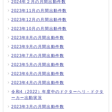
2024年２月の月間出動件数
2023年11月の月間出動件数
2023年12月の月間出動件数
2023年10月の月間出動件数
2023年8月の月間出動件数
2023年9月の月間出動件数
2023年7月の月間出動件数
2023年5月の月間出動件数
2023年6月の月間出動件数
2023年4月の月間出動件数
令和4（2022）年度中のドクターヘリ・ドクタ
ーカー出動状況
2023年3月の月間出動件数