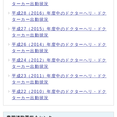
ターカー出動状況
平成28（2016）年度中のドクターヘリ・ドク
ターカー出動状況
平成27（2015）年度中のドクターヘリ・ドク
ターカー出動状況
平成26（2014）年度中のドクターヘリ・ドク
ターカー出動状況
平成24（2012）年度中のドクターヘリ・ドク
ターカー出動状況
平成23（2011）年度中のドクターヘリ・ドク
ターカー出動状況
平成22（2010）年度中のドクターヘリ・ドク
ターカー出動状況