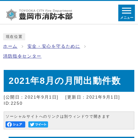
メニュー
現在位置
ホーム
安全・安心を守るために
消防指令センター
2021年8月の月間出動件数
[公開日：2021年9月1日]
[更新日：2021年9月1日]
ID:2250
ソーシャルサイトへのリンクは別ウィンドウで開きます