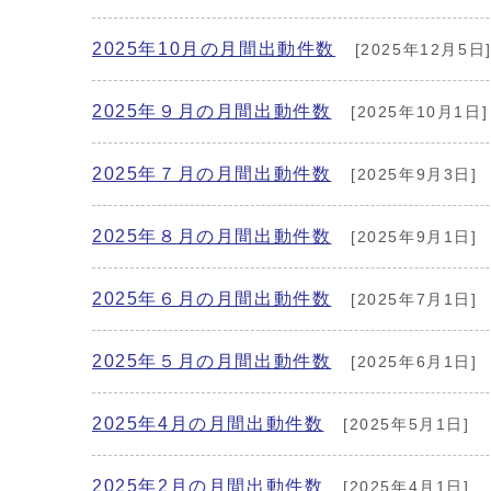
2025年10月の月間出動件数
[2025年12月5日
2025年９月の月間出動件数
[2025年10月1日]
2025年７月の月間出動件数
[2025年9月3日]
2025年８月の月間出動件数
[2025年9月1日]
2025年６月の月間出動件数
[2025年7月1日]
2025年５月の月間出動件数
[2025年6月1日]
2025年4月の月間出動件数
[2025年5月1日]
2025年2月の月間出動件数
[2025年4月1日]