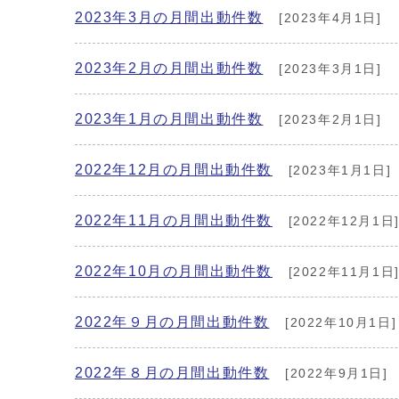
2023年3月の月間出動件数
[2023年4月1日]
2023年2月の月間出動件数
[2023年3月1日]
2023年1月の月間出動件数
[2023年2月1日]
2022年12月の月間出動件数
[2023年1月1日]
2022年11月の月間出動件数
[2022年12月1日
2022年10月の月間出動件数
[2022年11月1日
2022年９月の月間出動件数
[2022年10月1日]
2022年８月の月間出動件数
[2022年9月1日]