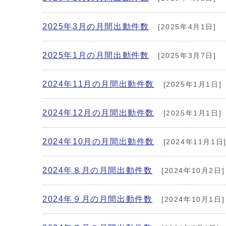
2025年3月の月間出動件数
[2025年4月1日]
2025年1月の月間出動件数
[2025年3月7日]
2024年11月の月間出動件数
[2025年1月1日]
2024年12月の月間出動件数
[2025年1月1日]
2024年10月の月間出動件数
[2024年11月1日
2024年８月の月間出動件数
[2024年10月2日]
2024年９月の月間出動件数
[2024年10月1日]