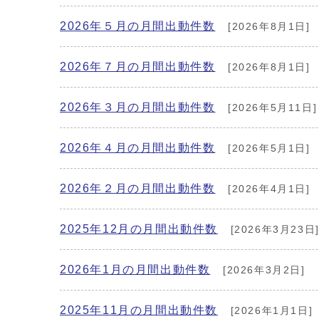
2026年５月の月間出動件数
[2026年8月1日]
2026年７月の月間出動件数
[2026年8月1日]
2026年３月の月間出動件数
[2026年5月11日]
2026年４月の月間出動件数
[2026年5月1日]
2026年２月の月間出動件数
[2026年4月1日]
2025年12月の月間出動件数
[2026年3月23日
2026年1月の月間出動件数
[2026年3月2日]
2025年11月の月間出動件数
[2026年1月1日]