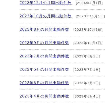
2023年12月の月間出動件数
[2024年1月1日]
2023年10月の月間出動件数
[2023年11月1日
2023年8月の月間出動件数
[2023年10月9日]
2023年9月の月間出動件数
[2023年10月1日]
2023年7月の月間出動件数
[2023年8月1日]
2023年5月の月間出動件数
[2023年7月1日]
2023年6月の月間出動件数
[2023年7月1日]
2023年4月の月間出動件数
[2023年6月4日]