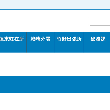
但東駐在所
城崎分署
竹野出張所
総務課