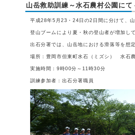
山岳救助訓練～水石農村公園にて
平成28年5月23・24日の2日間に分けて
登山ブームにより夏・秋の登山者が増加し
出石分署では、山岳地における滑落等を想
場所：豊岡市但東町水石（ミズシ） 水石
実施時間：9時00分～11時30分
訓練参加者：出石分署職員