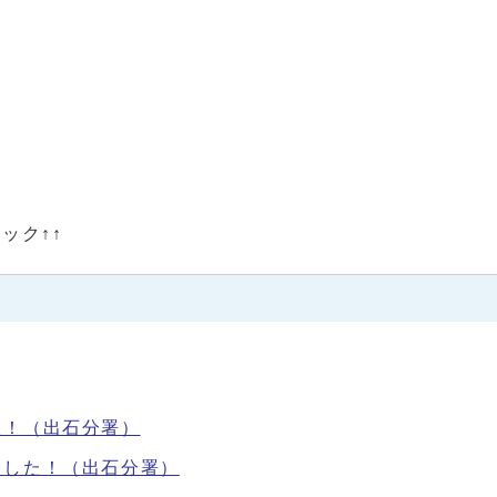
ック↑↑
た！（出石分署）
ました！（出石分署）