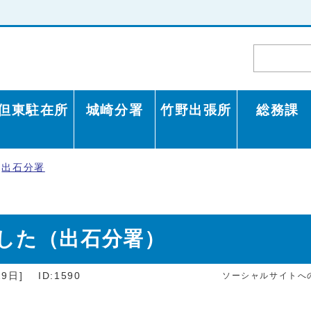
但東駐在所
城崎分署
竹野出張所
総務課
出石分署
した（出石分署）
9日]
ID:1590
ソーシャルサイトへ