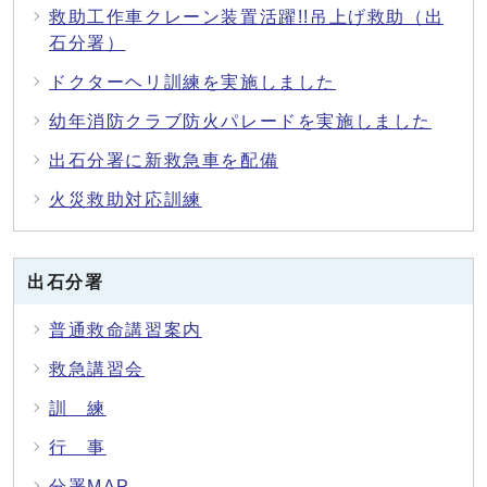
救助工作車クレーン装置活躍!!吊上げ救助（出
石分署）
ドクターヘリ訓練を実施しました
幼年消防クラブ防火パレードを実施しました
出石分署に新救急車を配備
火災救助対応訓練
出石分署
普通救命講習案内
救急講習会
訓 練
行 事
分署MAP