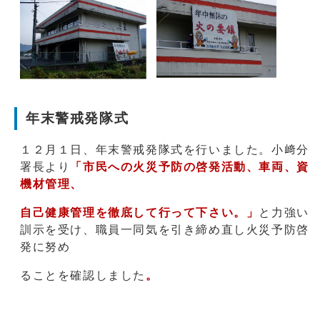
年末警戒発隊式
１２月１日、年末警戒発隊式を行いました。小﨑分
署長より
「市民への火災予防の啓発活動、車両、資
機材管理、
自己健康管理を徹底して行って下さい。」
と力強い
訓示を受け、職員一同気を引き締め直し火災予防啓
発に努め
ることを確認しました
。