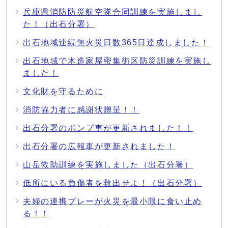
兵庫県消防防災航空隊合同訓練を実施しまし
た！（出石分署）
出石地域連続無火災日数365日達成しました！
出石地域で木造家屋密集街区防災訓練を実施し
ました！
文化財を守るために
消防協力者に感謝状贈呈！！
出石分署のポンプ車が更新されました！！
出石分署の広報車が更新されました！
山岳救助訓練を実施しました（出石分署）
低所にいる負傷者を救出せよ！（出石分署）
夫婦の連携プレーが火災を最小限に食い止め
る！！