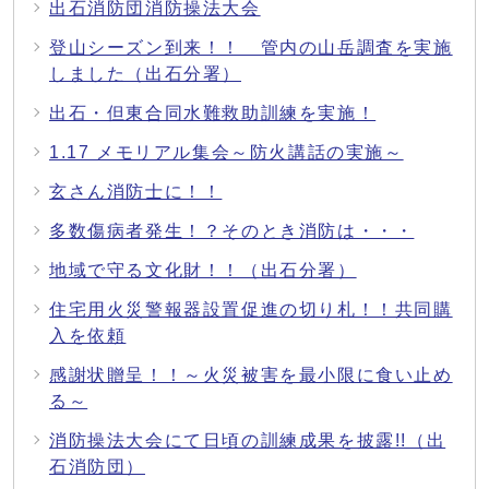
出石消防団消防操法大会
登山シーズン到来！！ 管内の山岳調査を実施
しました（出石分署）
出石・但東合同水難救助訓練を実施！
1.17 メモリアル集会～防火講話の実施～
玄さん消防士に！！
多数傷病者発生！？そのとき消防は・・・
地域で守る文化財！！（出石分署）
住宅用火災警報器設置促進の切り札！！共同購
入を依頼
感謝状贈呈！！～火災被害を最小限に食い止め
る～
消防操法大会にて日頃の訓練成果を披露!!（出
石消防団）