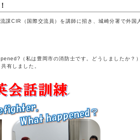
！
大交流課CIR（国際交流員）を講師に招き、城崎分署で外
ghter.What happened?（私は豊岡市の消防士です。どう
も共有しました。