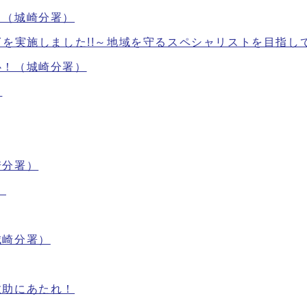
！（城崎分署）
CADEMYを実施しました!!～地域を守るスペシャリストを目指し
心！（城崎分署）
！
崎分署）
）
城崎分署）
救助にあたれ！