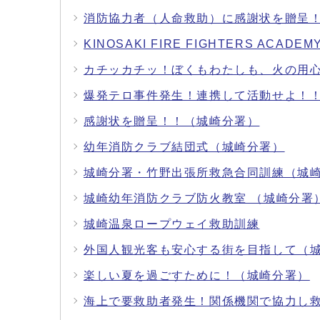
消防協力者（人命救助）に感謝状を贈呈
KINOSAKI FIRE FIGHTERS A
カチッカチッ！ぼくもわたしも、火の用
爆発テロ事件発生！連携して活動せよ！
感謝状を贈呈！！（城崎分署）
幼年消防クラブ結団式（城崎分署）
城崎分署・竹野出張所救急合同訓練（城
城崎幼年消防クラブ防火教室 （城崎分署
城崎温泉ロープウェイ救助訓練
外国人観光客も安心する街を目指して（
楽しい夏を過ごすために！（城崎分署）
海上で要救助者発生！関係機関で協力し