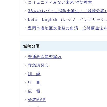
コミュニティみなと未来 消防教室
38人のちびっこ消防士誕生！（城崎分署
Let's English!（レッツ イン
豊岡市港地区文化祭に出演 心肺蘇生法を
城崎分署
普通救命講習案内
救急講習会
訓 練
行 事
広 報
分署MAP