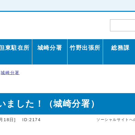
但東駐在所
城崎分署
竹野出張所
総務課
城崎分署
いました！（城崎分署）
月18日]
ID:2174
ソーシャルサイトへ