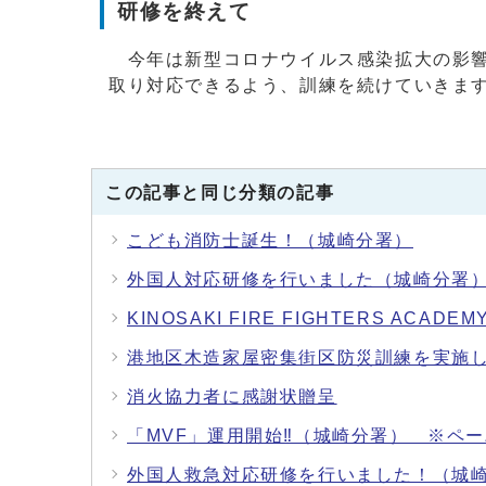
研修を終えて
今年は新型コロナウイルス感染拡大の影響
取り対応できるよう、訓練を続けていきま
この記事と同じ分類の記事
こども消防士誕生！（城崎分署）
外国人対応研修を行いました（城崎分署
KINOSAKI FIRE FIGHTERS 
港地区木造家屋密集街区防災訓練を実施
消火協力者に感謝状贈呈
「MVF」運用開始‼（城崎分署） ※ペ
外国人救急対応研修を行いました！（城