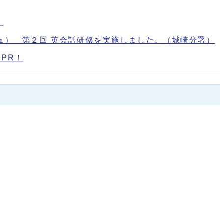
）
グリッシュ） 第２回 英会話研修を実施しました。（城崎分署）
PR！