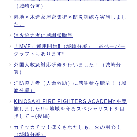
（城崎分署）
港地区木造家屋密集街区防災訓練を実施しまし
た。
消火協力者に感謝状贈呈
「MVF」運用開始‼（城崎分署） ※ペーパー
クラフトもあります‼
外国人救急対応研修を行いました！（城崎分
署）
消防協力者（人命救助）に感謝状を贈呈！（城
崎分署）
KINOSAKI FIRE FIGHTERS ACADEMYを実
施しました!!～地域を守るスペシャリストを目
指して～(後編)
カチッカチッ！ぼくもわたしも、火の用心！
（城崎分署）