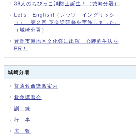
38人のちびっこ消防士誕生！（城崎分署）
Let's English!（レッツ イングリッシ
ュ） 第２回 英会話研修を実施しました。
（城崎分署）
豊岡市港地区文化祭に出演 心肺蘇生法を
PR！
城崎分署
普通救命講習案内
救急講習会
訓 練
行 事
広 報