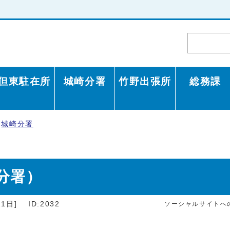
但東駐在所
城崎分署
竹野出張所
総務課
城崎分署
分署）
1日]
ID:2032
ソーシャルサイトへ