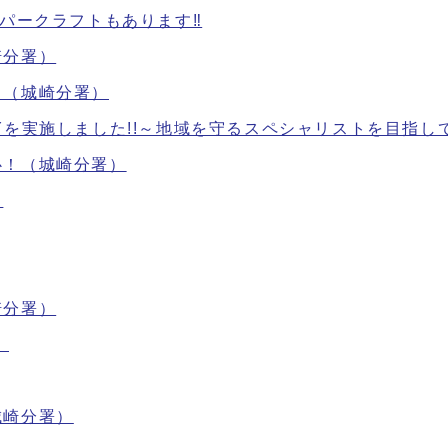
ーパークラフトもあります‼
崎分署）
！（城崎分署）
CADEMYを実施しました!!～地域を守るスペシャリストを目指し
心！（城崎分署）
！
崎分署）
）
城崎分署）