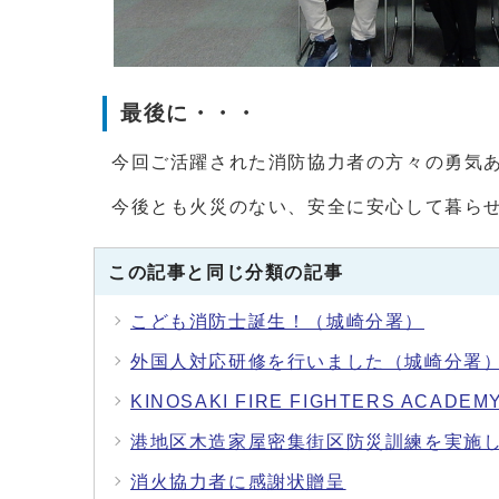
最後に・・・
今回ご活躍された消防協力者の方々の勇気
今後とも火災のない、安全に安心して暮ら
この記事と同じ分類の記事
こども消防士誕生！（城崎分署）
外国人対応研修を行いました（城崎分署
KINOSAKI FIRE FIGHTERS 
港地区木造家屋密集街区防災訓練を実施
消火協力者に感謝状贈呈