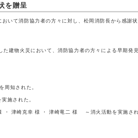
状を贈呈
において消防協力者の方々に対し、松岡消防長から感謝
生した建物火災において、消防協力者の方々による早期発見
を周知された。
を実施された。
 様 ・ 津崎克幸 様 ・ 津崎竜二 様 ～消火活動を実施さ