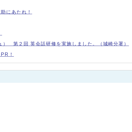
救助にあたれ！
）
グリッシュ） 第２回 英会話研修を実施しました。（城崎分署）
PR！