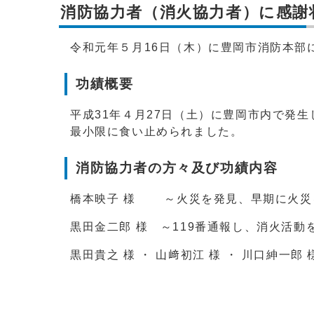
消防協力者（消火協力者）に感謝
令和元年５月16日（木）に豊岡市消防本部
功績概要
平成31年４月27日（土）に豊岡市内で発
最小限に食い止められました。
消防協力者の方々及び功績内容
橋本映子 様 ～火災を発見、早期に火災
黒田金二郎 様 ～119番通報し、消火活動
黒田貴之 様 ・ 山﨑初江 様 ・ 川口紳一郎