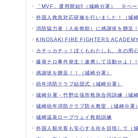
「MVF」運用開始‼（城崎分署） ※ペ
外国人救急対応研修を行いました！（城
消防協力者（人命救助）に感謝状を贈呈
KINOSAKI FIRE FIGHTERS A
カチッカチッ！ぼくもわたしも、火の用
爆発テロ事件発生！連携して活動せよ！
感謝状を贈呈！！（城崎分署）
幼年消防クラブ結団式（城崎分署）
城崎分署・竹野出張所救急合同訓練（城
城崎幼年消防クラブ防火教室 （城崎分署
城崎温泉ロープウェイ救助訓練
外国人観光客も安心する街を目指して（