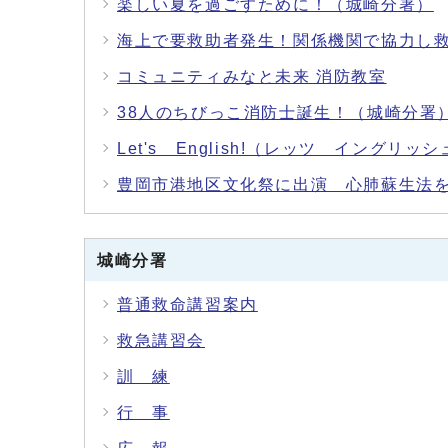
楽しい夏を過ごすために！（城崎分署）
海上で要救助者発生！関係機関で協力し
コミュニティみなと未来 消防教室
38人のちびっこ消防士誕生！（城崎分署
Let's English!（レッツ イン
豊岡市港地区文化祭に出演 心肺蘇生法を
城崎分署
普通救命講習案内
救急講習会
訓 練
行 事