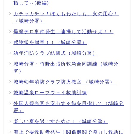
指して～(後編)
カチッカチッ！ぼくもわたしも、火の用心！
（城崎分署）
爆発テロ事件発生！連携して活動せよ！！
感謝状を贈呈！！（城崎分署）
幼年消防クラブ結団式（城崎分署）
城崎分署・竹野出張所救急合同訓練（城崎分
署）
城崎幼年消防クラブ防火教室 （城崎分署）
城崎温泉ロープウェイ救助訓練
外国人観光客も安心する街を目指して（城崎分
署）
楽しい夏を過ごすために！（城崎分署）
海上で要救助者発生！関係機関で協力し救助に