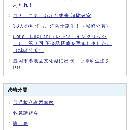
あたれ！
コミュニティみなと未来 消防教室
38人のちびっこ消防士誕生！（城崎分署）
Let's English!（レッツ イングリッシ
ュ） 第２回 英会話研修を実施しました。
（城崎分署）
豊岡市港地区文化祭に出演 心肺蘇生法を
PR！
城崎分署
普通救命講習案内
救急講習会
訓 練