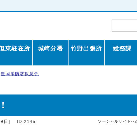
但東駐在所
城崎分署
竹野出張所
総務課
豊岡消防署救急係
！
9日]
ID:2145
ソーシャルサイトへ