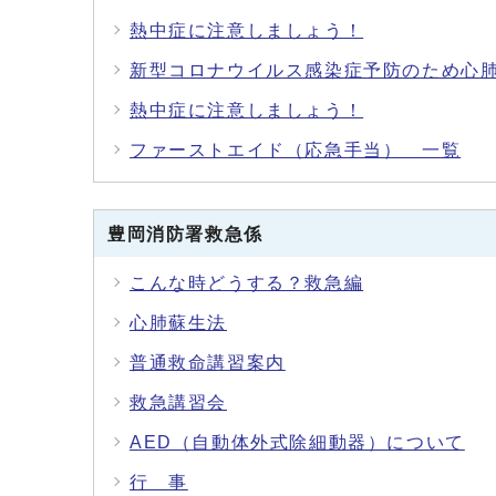
熱中症に注意しましょう！
新型コロナウイルス感染症予防のため心
熱中症に注意しましょう！
ファーストエイド（応急手当） 一覧
豊岡消防署救急係
こんな時どうする？救急編
心肺蘇生法
普通救命講習案内
救急講習会
AED（自動体外式除細動器）について
行 事