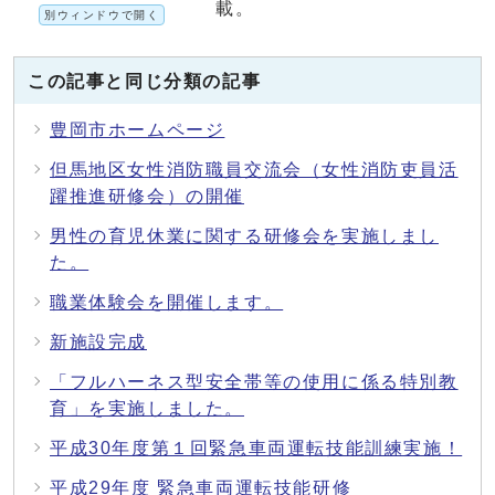
載。
別ウィンドウで開く
この記事と同じ分類の記事
豊岡市ホームページ
但馬地区女性消防職員交流会（女性消防吏員活
躍推進研修会）の開催
男性の育児休業に関する研修会を実施しまし
た。
職業体験会を開催します。
新施設完成
「フルハーネス型安全帯等の使用に係る特別教
育」を実施しました。
平成30年度第１回緊急車両運転技能訓練実施！
平成29年度 緊急車両運転技能研修