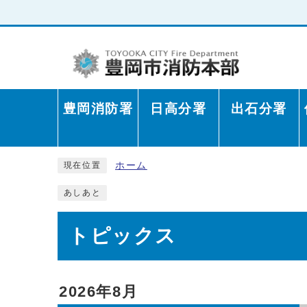
豊岡消防署
日高分署
出石分署
ホーム
現在位置
あしあと
トピックス
2026年8月