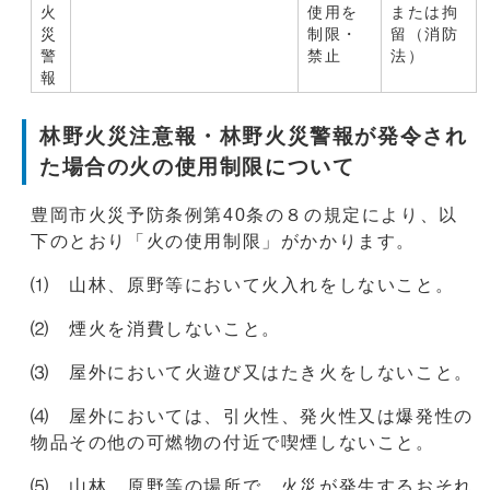
火
使用を
または拘
災
制限・
留（消防
警
禁止
法）
報
林野火災注意報・林野火災警報が発令され
た場合の火の使用制限について
豊岡市火災予防条例第40条の８の規定により、以
下のとおり「火の使用制限」がかかります。
⑴ 山林、原野等において火入れをしないこと。
⑵ 煙火を消費しないこと。
⑶ 屋外において火遊び又はたき火をしないこと。
⑷ 屋外においては、引火性、発火性又は爆発性の
物品その他の可燃物の付近で喫煙しないこと。
⑸ 山林、原野等の場所で、火災が発生するおそれ