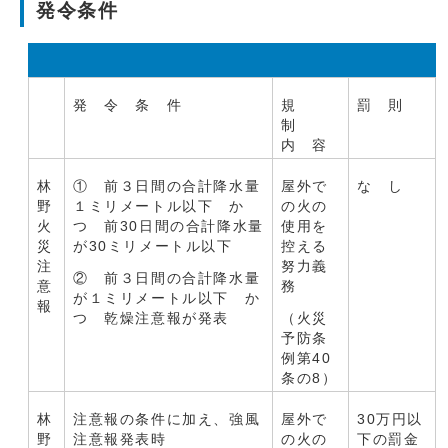
発令条件
発 令 条 件
規
罰 則
制
内 容
林
① 前３日間の合計降水量
屋外で
な し
野
１ミリメートル以下 か
の火の
火
つ 前30日間の合計降水量
使用を
災
が30ミリメートル以下
控える
注
努力義
② 前３日間の合計降水量
意
務
が１ミリメートル以下 か
報
つ 乾燥注意報が発表
（火災
予防条
例第40
条の8）
林
注意報の条件に加え、強風
屋外で
30万円以
野
注意報発表時
の火の
下の罰金