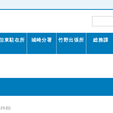
但東駐在所
城崎分署
竹野出張所
総務課
25日]