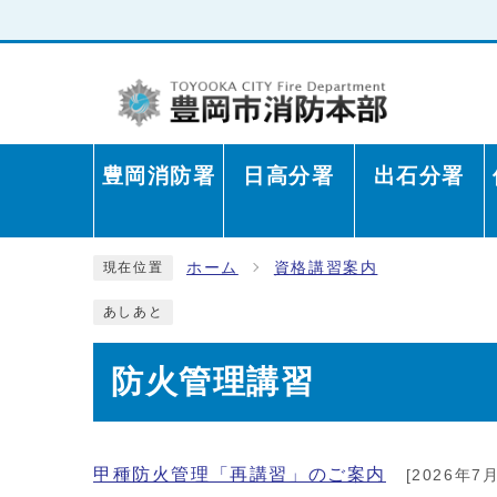
豊岡消防署
日高分署
出石分署
ホーム
資格講習案内
現在位置
あしあと
防火管理講習
甲種防火管理「再講習」のご案内
[2026年7月