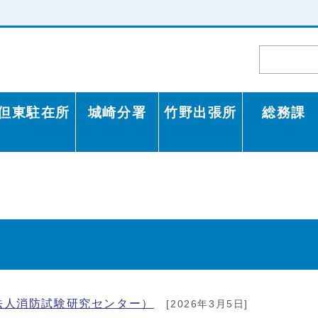
但東駐在所
城崎分署
竹野出張所
総務課
法人消防試験研究センター）
[2026年3月5日]