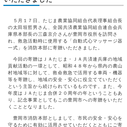
５月１７日、たじま農業協同組合代表理事組合長
の太田垣哲男さん、全国共済農業協同組合連合会兵
庫県本部長の三森京介さんが豊岡市役所を訪問さ
れ、救急活動時に使用する「自動式心マッサージ器
一式」を消防本部に寄贈いただきました。
今回の寄贈はＪＡたじま・ＪＡ共済連兵庫の地域
貢献活動の一環として、昭和４８年から県内の農山
村地域等に対して、救命救急で活用する車両・機器
等を寄贈し、地域の安全・安心に役立てていただく
という主旨から続けられているものです。また、今
年度はＪＡたじま合併２０周年の年ということもあ
り、記念事業としてもこの豊岡市への寄贈をいただ
くこととなりました。
豊岡市消防本部としまして、市民の安全・安心を
守るために有効に活用させていただくとともにご寄