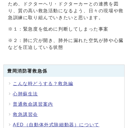
ため、ドクターヘリ・ドクターカーとの連携を図
り、質の高い救急活動になるよう、日々の現場や救
急訓練に取り組んでいきたいと思います。
※１：緊急度を低めに判断してしまった事案
※２：肺に穴が開き、肺外に漏れた空気が肺や心臓
などを圧迫している状態
豊岡消防署救急係
こんな時どうする？救急編
心肺蘇生法
普通救命講習案内
救急講習会
AED（自動体外式除細動器）について